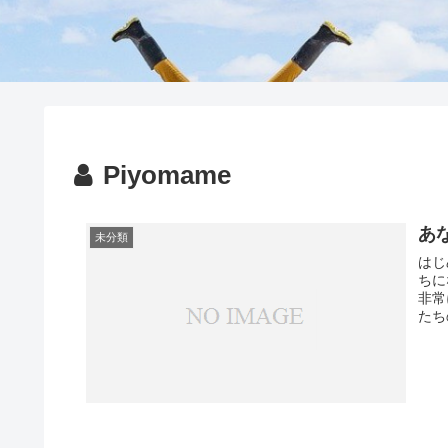
Piyomame
あ
未分類
はじ
ちに
非常
たち